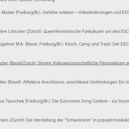
s Müske (Freiburg/Br.): Gefühle erleben – Volksliedersingen und 
istine Lötscher (Zürich): Queerfeministische Fankulturen um den ES
gartner M.A. (Basel, Freiburg/Br.): Kitsch, Camp und Trash: Der ES
Künzler (Basel/Zürich): Singen. Kulturwissenschaftliche Perspektiven 
n Müller (Basel): Affektive Anschlüsse, unsichtbare Verbindungen: Ein
rkus Tauschek (Freiburg/Br.): Der Eurovision Song Contest – zur Insze
gmann (Zürich): Die Herstellung der "Schweizerin" in populärmusik