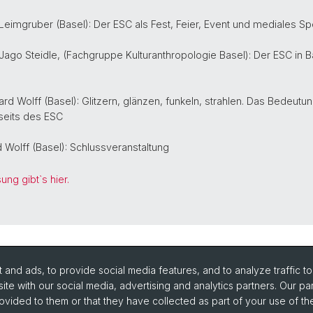
r Leimgruber (Basel): Der ESC als Fest, Feier, Event und mediales Sp
, Jago Steidle, (Fachgruppe Kulturanthropologie Basel): Der ESC i
hard Wolff (Basel): Glitzern, glänzen, funkeln, strahlen. Das Bedeutu
nseits des ESC
rd Wolff (Basel): Schlussveranstaltung
ung gibt`s hier.
and ads, to provide social media features, and to analyze traffic t
ite with our social media, advertising and analytics partners. Our pa
ovided to them or that they have collected as part of your use of the