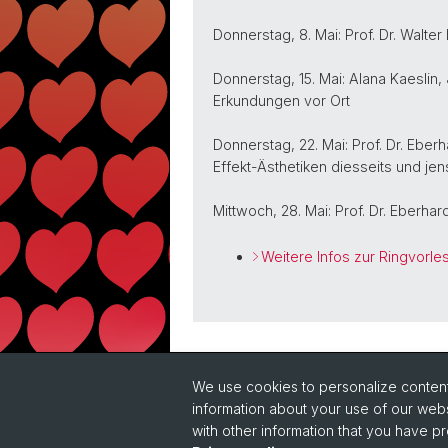
Donnerstag, 8. Mai: Prof. Dr. Walte
Donnerstag, 15. Mai: Alana Kaeslin
Erkundungen vor Ort
Donnerstag, 22. Mai: Prof. Dr. Eber
Effekt-Ästhetiken diesseits und je
Mittwoch, 28. Mai: Prof. Dr. Eberha
Weitere Infos zur Ringvorles
Back
We use cookies to personalize content 
information about your use of our webs
with other information that you have pr