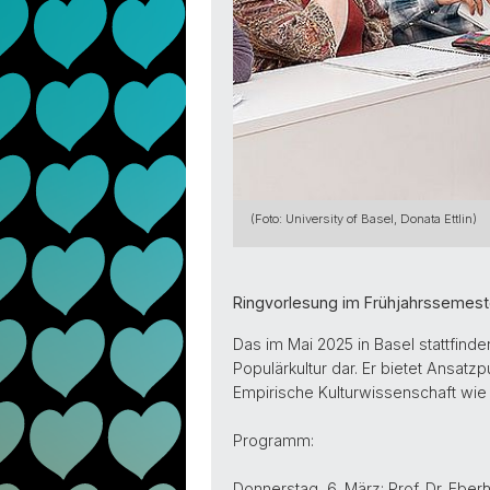
(Foto: University of Basel, Donata Ettlin)
Ringvorlesung im Frühjahrssemest
Das im Mai 2025 in Basel stattfinde
Populärkultur dar. Er bietet Ansat
Empirische Kulturwissenschaft wi
Programm:
Donnerstag, 6. März: Prof. Dr. Eber