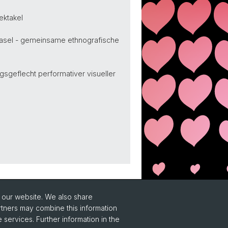
ektakel
n Basel - gemeinsame ethnografische
ngsgeflecht performativer visueller
o our website. We also share
rtners may combine this information
 services. Further information in the